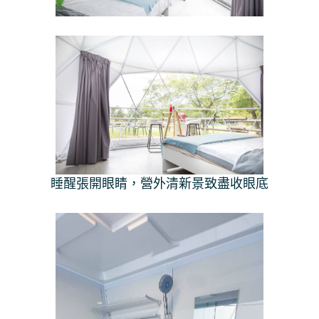
睡醒張開眼睛，營外清新景致盡收眼底