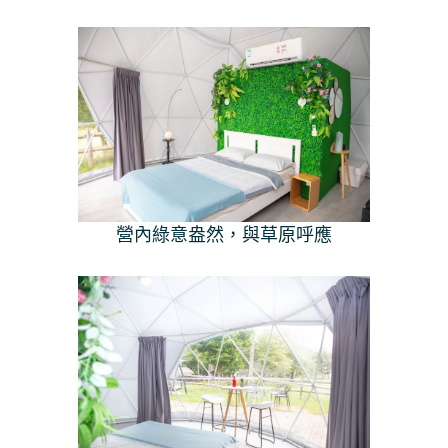
營內綠意盎然，與草原呼應