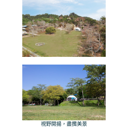
視野開揚，盡攬美景