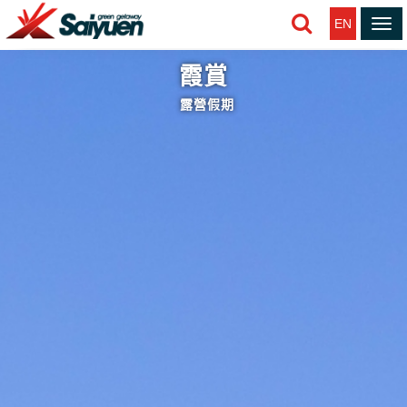
EN
Tog
nav
霞賞
露營假期