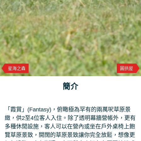
星海之森
圓拱屋
簡介
「霞賞」(Fantasy)，俯瞰極為罕有的兩萬呎草原景
緻，供2至4位客人入住。除了透明幕牆營帳外，更有
多種休閒設施，客人可以在營內或坐在戶外桌椅上飽
覽草原景致，開闊的草原景致讓你完全放鬆，想像更