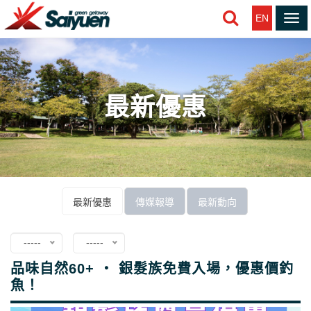
EN
Tog
nav
最新優惠
最新優惠
傳媒報導
最新動向
-----
-----
品味自然60+ ‧ 銀髮族免費入場，優惠價釣
魚！