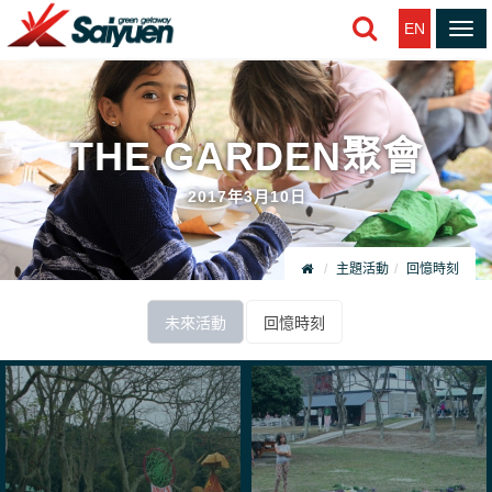
EN
Tog
nav
THE GARDEN聚會
2017年3月10日
主題活動
回憶時刻
未來活動
回憶時刻