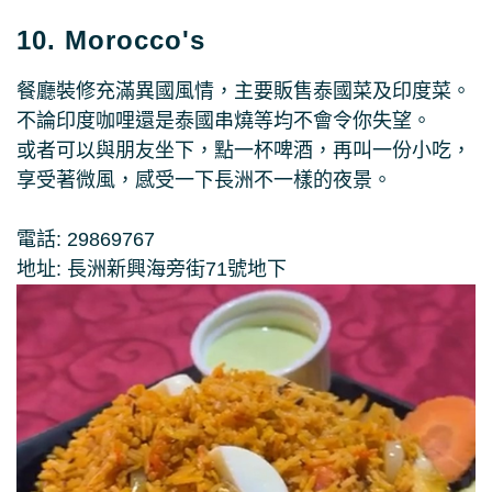
10. Morocco's
餐廳裝修充滿異國風情，主要販售泰國菜及印度菜。
不論印度咖哩還是泰國串燒等均不會令你失望。
或者可以與朋友坐下，點一杯啤酒，再叫一份小吃，
享受著微風，感受一下長洲不一樣的夜景。
電話: 29869767
地址: 長洲新興海旁街71號地下