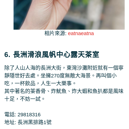
相片來源:
eatnaeatna
6. 長洲滑浪風帆中心露天茶室
除了人山人海的長洲大街，東灣沙灘附近就有一個寧
靜隱世好去處。坐擁270度無敵大海景。再叫個小
吃，一杯飲品，人生一大樂事。
其中著名的茶香骨、炸魷魚、炸大蝦和魚扒都是風味
十足，不妨一試。
電話: 29818316
地址: 長洲黑排路1號