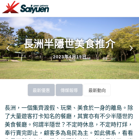
長洲半隱世美食推介
2023年4月19日
最新優惠
傳媒報導
最新動向
長洲，一個集齊渡假、玩樂、美食於一身的離島。除
了大量遊客打卡知名的餐廳，其實亦有不少半隱世的
美食餐廳。何謂半隱世？不定時休息，不定時打烊，
奉行賣完即止，顧客多為島民為主。如此佛系，看看