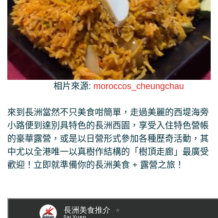
相片來源:
moroccos_cheungchau
來到長洲當然不只美食咁簡單，走過美麗的西堤海旁
小路便到達別具特色的長洲西園，享受入住特色營帳
的豪華露營，或是以日營形式參加各種歷奇活動，其
中尤以全港唯一以真樹作結構的「樹頂走廊」最廣受
歡迎！立即就準備你的長洲美食 + 露營之旅！