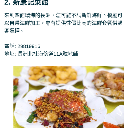
2. 新康記菜館
來到四面環海的長洲，怎可能不試新鮮海鮮。餐廳可
以自帶海鮮加工，亦有提供性價比高的海鮮套餐供顧
客選擇。
電話: 29819916
地址: 長洲北社海傍道11A號地舖