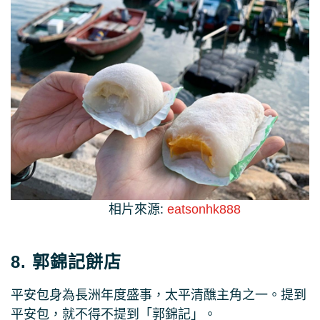
相片來源:
eatsonhk888
8. 郭錦記餅店
平安包身為長洲年度盛事，太平清醮主角之一。提到
平安包，就不得不提到「郭錦記」。