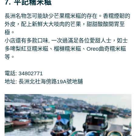
7. 平記糯米糍
長洲名物怎可能缺少芒果糯米糍的存在。香糯煙韌的
外皮，配上新鮮大大啖肉的芒果，甜甜酸酸開胃至
極。
小店還有多款口味, 一次過滿足各位愛甜人士，如士
多啤梨紅豆糯米糍、榴槤糯米糍、Oreo曲奇糯米糍
等。
電話: 34802771
地址: 長洲北社海傍路19A號地舖