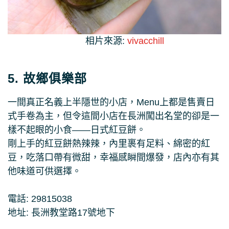
相片來源:
vivacchill
5. 故鄉俱樂部
一間真正名義上半隱世的小店，Menu上都是售賣日
式手卷為主，但令這間小店在長洲闖出名堂的卻是一
樣不起眼的小食——日式紅豆餅。
剛上手的紅豆餅熱辣辣，內里裹有足料、綿密的紅
豆，吃落口帶有微甜，幸福感瞬間爆發，店內亦有其
他味道可供選擇。
電話: 29815038
地址: 長洲教堂路17號地下