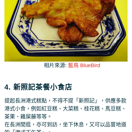
相片來源:
藍鳥 BlueBird
4. 新照記茶餐小食店
提起長洲港式糕點，不得不提「新照記」，供應多款
港式小食，例如紅豆糕、大菜糕、桂花糕、馬豆糕、
茶果、雞屎藤等等。
在長洲閒逛，亦可到訪，坐下休息，又可以品嘗地道