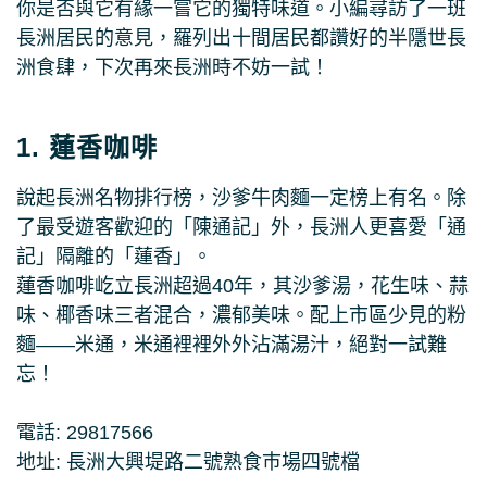
你是否與它有緣一嘗它的獨特味道。小編尋訪了一班
長洲居民的意見，羅列出十間居民都讚好的半隱世長
洲食肆，下次再來長洲時不妨一試！
1. 蓮香咖啡
說起長洲名物排行榜，沙爹牛肉麵一定榜上有名。除
了最受遊客歡迎的「陳通記」外，長洲人更喜愛「通
記」隔離的「蓮香」。
蓮香咖啡屹立長洲超過40年，其沙爹湯，花生味、蒜
味、椰香味三者混合，濃郁美味。配上市區少見的粉
麵——米通，米通裡裡外外沾滿湯汁，絕對一試難
忘！
電話: 29817566
地址: 長洲大興堤路二號熟食巿場四號檔