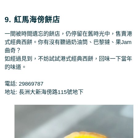
9. 紅馬海傍餅店
一間被時間遺忘的餅店，仍停留在舊時光中，售賣港
式經典西餅。你有沒有聽過奶油筒、巴黎撻、果Jam
曲奇？
如經過見到，不妨試試港式經典西餅，回味一下當年
的味道。
電話: 29869787
地址: 長洲大新海傍路115號地下