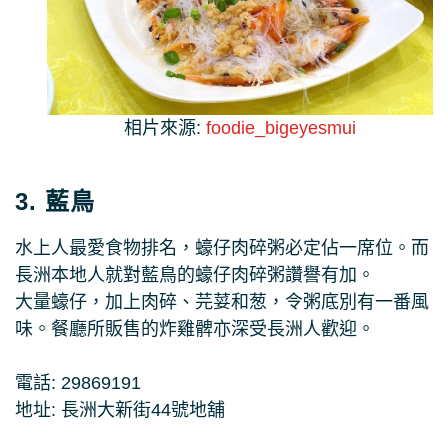
相片來源:
foodie_bigeyesmui
3. 藍鳥
水上人最愛食物排名，蠔仔肉碎粥必定佔一席位。而
長洲本地人就對藍鳥的蠔仔肉碎粥讚譽有加。
大量蠔仔，加上肉碎、芫荽和葱，令粥底別有一番風
味。餐廳所販售的炸雞髀亦深受長洲人歡迎。
電話: 29869191
地址: 長洲大新街44號地舖