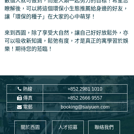
數個人就可做到，而是人類一起努力的目標！希望您
瞭解後，可以將這個環保小生態推薦給身邊的好友，
讓「環保的種子」在大家的心中萌芽！
來到西園，除了享受大自然，讓自己好好放鬆外，亦
可以吸收新知識，鬆弛有度，才是真正的寓學習於娛
樂！期待您的蒞臨！
熱線
+852 2981 1010
傳真
+852 2666 9557
電郵
booking@saiyuen.com
關於西園
人才招募
聯絡我們