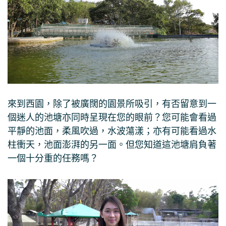
來到西園，除了被廣闊的園景所吸引，有否留意到一
個迷人的池塘亦同時呈現在您的眼前？您可能會看過
平靜的池面，柔風吹過，水波蕩漾；亦有可能看過水
柱衝天，池面澎湃的另一面。但您知道這池塘肩負著
一個十分重的任務嗎？