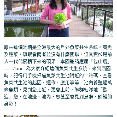
原來這個池塘是全港最大的戶外魚菜共生系統。養魚
及種菜，驟眼看兩者並沒有什麼關聯，但其實卻是前
人一代代累積下來的碩果！本園邀請應屆「包山后」
——Janet 為大家介紹這個魚菜共生系統，來到西園
時，記得用手機掃瞄魚菜共生池附近的二維碼，查看
魚菜共生池的起因、運作、應用等等。池內養殖過萬
條魚類，見到您走近，更會上前，聯群結隊地「歡
迎」您，在池邊、池內，您甚至會見到烏龜、錦鯉的
身影！