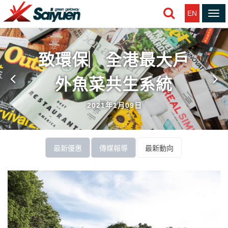
EN
Tog
nav
致環保︳全港最大戶
外魚菜共生系統
2021年1月09日
最新優惠
傳媒報導
最新動向