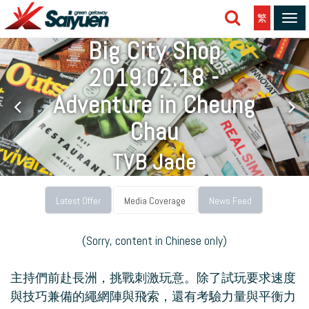
繁
Tog
navi
Big City Shop
2019.02.18 -
Adventure in Cheung
Chau
TVB Jade
18 FEBRUARY, 2019
Latest Offer
Media Coverage
News Feed
(Sorry, content in Chinese only)
主持們前赴長洲，挑戰刺激玩意。除了試玩要求速度
與技巧兼備的繩網陣與飛索，還有考驗力量與平衡力